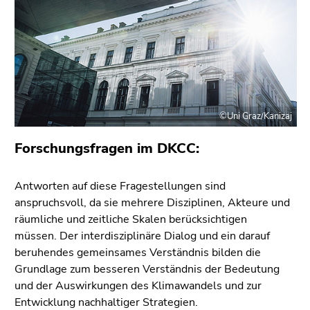
bestätigen
Sie diesen
Link.
Beginn
Zum
des
Inhalt
Seitenbereichs:
(Zugriffstaste
Seitenbereiche:
1)
©Uni Graz/Kanizaj
Zur
Forschungsfragen im DKCC:
Positionsanzeige
(Zugriffstaste
2)
Antworten auf diese Fragestellungen sind
Zur
anspruchsvoll, da sie mehrere Disziplinen, Akteure und
Hauptnavigation
räumliche und zeitliche Skalen berücksichtigen
(Zugriffstaste
müssen. Der interdisziplinäre Dialog und ein darauf
3)
beruhendes gemeinsames Verständnis bilden die
Zur
Grundlage zum besseren Verständnis der Bedeutung
Unternavigation
und der Auswirkungen des Klimawandels und zur
(Zugriffstaste
Entwicklung nachhaltiger Strategien.