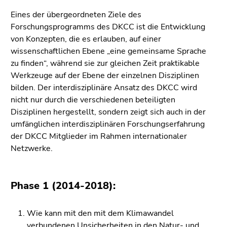
4)
Eines der übergeordneten Ziele des
Zu
Forschungsprogramms des DKCC ist die Entwicklung
den
von Konzepten, die es erlauben, auf einer
Zusatzinformationen
wissenschaftlichen Ebene „eine gemeinsame Sprache
(Zugriffstaste
zu finden“, während sie zur gleichen Zeit praktikable
5)
Werkzeuge auf der Ebene der einzelnen Disziplinen
Zu
bilden. Der interdisziplinäre Ansatz des DKCC wird
den
nicht nur durch die verschiedenen beteiligten
Seiteneinstellungen
Disziplinen hergestellt, sondern zeigt sich auch in der
(Benutzer/Sprache)
umfänglichen interdisziplinären Forschungserfahrung
(Zugriffstaste
der DKCC Mitglieder im Rahmen internationaler
8)
Netzwerke.
Zur
Suche
(Zugriffstaste
Phase 1 (2014-2018):
9)
Ende
Wie kann mit den mit dem Klimawandel
dieses
verbundenen Unsicherheiten in den Natur- und