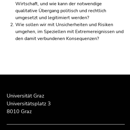
Wirtschaft, und wie kann der notwendige
qualitative Übergang politisch und rechtlich
umgesetzt und legitimiert werden?
Wie sollen wir mit Unsicherheiten und Risiken
umgehen, im Speziellen mit Extremereignissen und
den damit verbundenen Konsequenzen?
Beginn
Ende
Ende
des
dieses
dieses
Seitenbereichs:
Seitenbereichs.
Seitenbereichs.
Zusatzinformationen:
Zur
Zur
Universität Graz
Übersicht
Übersicht
Universitätsplatz 3
der
der
8010 Graz
Seitenbereiche
Seitenbereiche