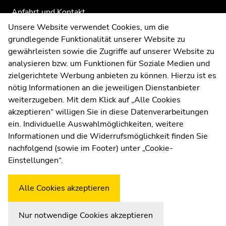
Anfahrt und Kontakt
Kommunikation und Öffentlichkeitsarbeit
Unsere Website verwendet Cookies, um die
grundlegende Funktionalität unserer Website zu
Moodle
gewährleisten sowie die Zugriffe auf unserer Website zu
UNIGRAZonline
analysieren bzw. um Funktionen für Soziale Medien und
Impressum
zielgerichtete Werbung anbieten zu können. Hierzu ist es
Datenschutzerklärung
nötig Informationen an die jeweiligen Dienstanbieter
Cookie-Einstellungen
weiterzugeben. Mit dem Klick auf „Alle Cookies
Barrierefreiheitserklärung
akzeptieren“ willigen Sie in diese Datenverarbeitungen
ein. Individuelle Auswahlmöglichkeiten, weitere
Informationen und die Widerrufsmöglichkeit finden Sie
nachfolgend (sowie im Footer) unter „Cookie-
Wetterstation
Uni Graz
Einstellungen“.
Alle Cookies akzeptieren
Nur notwendige Cookies akzeptieren